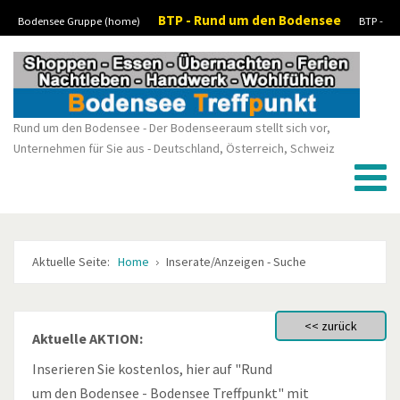
BTP - Rund um den Bodensee
Bodensee Gruppe (home)
BTP -
Vorheriges
Vorheriger
Nächstes
Nächstes
Boote-Wassersport-kaufen/verkaufen
BTP - Stellenanzeigen/Jobs
BTP -
Jahr
Monat
Monat
Jahr
Kleinanzeigen
Rund um den Bodensee - Der Bodenseeraum stellt sich vor,
Unternehmen für Sie aus - Deutschland, Österreich, Schweiz
Aktuelle Seite:
Home
Inserate/Anzeigen - Suche
Aktuelle AKTION:
Inserieren Sie kostenlos, hier auf "Rund
um den Bodensee - Bodensee Treffpunkt" mit