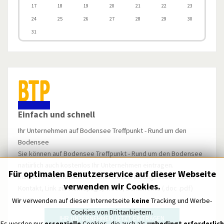
17
18
19
20
21
22
23
24
25
26
27
28
29
30
31
Einfach und schnell
Ihr Unternehmen auf Bodensee Treffpunkt - Rund um den
Bodensee
Sie können auf Bodensee Treffpunkt - Rund um den Bodensee
natürlich auch kostenlos Ihr Unternehmen eintragen.
Für optimalen Benutzerservice auf dieser Webseite
Inserieren Sie mit ausführlicher Beschreibung, Bilder, Label,
verwenden wir Cookies.
Kontakt, Link zur Homepage, Video, Dokumente (.doc .pdf)
u.v.m.
Wir verwenden auf dieser Internetseite
keine
Tracking und Werbe-
Cookies von Drittanbietern.
IHR UNTERNEHMEN JETZT EINTRAGEN
Es werden nur
essenzielle
Cookies, die auch als
unbedingt erforderlich