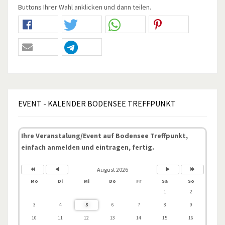
Buttons Ihrer Wahl anklicken und dann teilen.
EVENT
- KALENDER BODENSEE TREFFPUNKT
Ihre Veranstalung/Event auf Bodensee Treffpunkt,
einfach anmelden und eintragen, fertig.
August 2026
Mo
Di
Mi
Do
Fr
Sa
So
1
2
3
4
5
6
7
8
9
10
11
12
13
14
15
16