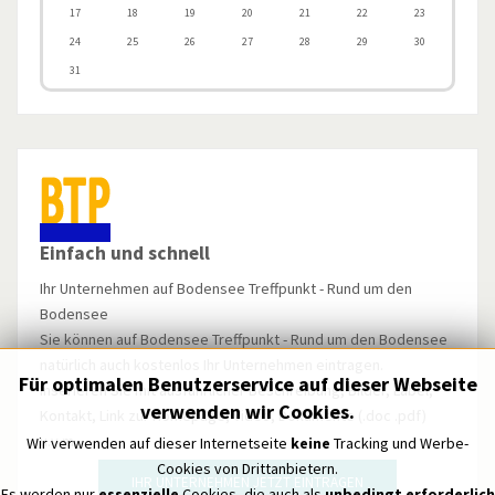
17
18
19
20
21
22
23
24
25
26
27
28
29
30
31
Einfach und schnell
Ihr Unternehmen auf Bodensee Treffpunkt - Rund um den
Bodensee
Sie können auf Bodensee Treffpunkt - Rund um den Bodensee
natürlich auch kostenlos Ihr Unternehmen eintragen.
Für optimalen Benutzerservice auf dieser Webseite
Inserieren Sie mit ausführlicher Beschreibung, Bilder, Label,
verwenden wir Cookies.
Kontakt, Link zur Homepage, Video, Dokumente (.doc .pdf)
u.v.m.
Wir verwenden auf dieser Internetseite
keine
Tracking und Werbe-
Cookies von Drittanbietern.
IHR UNTERNEHMEN JETZT EINTRAGEN
Es werden nur
essenzielle
Cookies, die auch als
unbedingt erforderlich