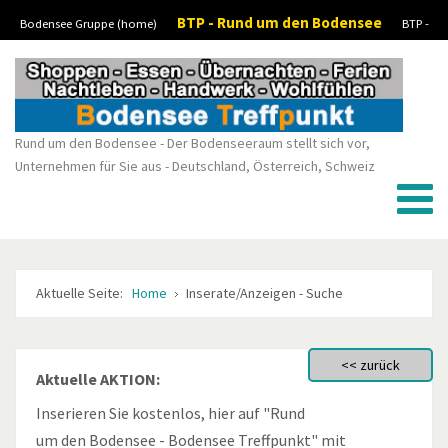
BTP - Rund um den Bodensee
Bodensee Gruppe (home)
BTP -
Vorheriges
Vorheriger
Nächstes
Nächstes
Boote-Wassersport-kaufen/verkaufen
BTP - Stellenanzeigen/Jobs
BTP -
Jahr
Monat
Monat
Jahr
Kleinanzeigen
Rund um den Bodensee - Der Bodenseeraum stellt sich vor,
Unternehmen für Sie aus - Deutschland, Österreich, Schweiz
Aktuelle Seite:
Home
Inserate/Anzeigen - Suche
Aktuelle AKTION:
Inserieren Sie kostenlos, hier auf "Rund
um den Bodensee - Bodensee Treffpunkt" mit