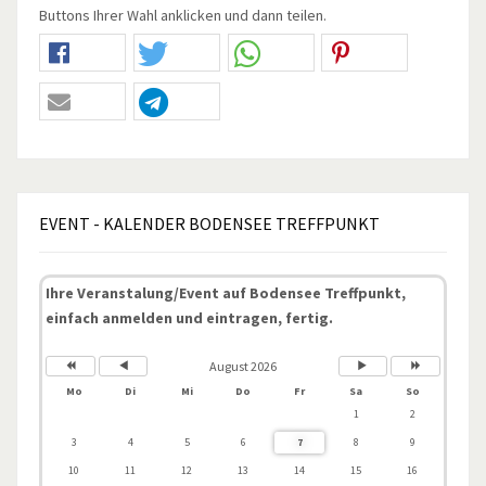
Buttons Ihrer Wahl anklicken und dann teilen.
EVENT
- KALENDER BODENSEE TREFFPUNKT
Ihre Veranstalung/Event auf Bodensee Treffpunkt,
einfach anmelden und eintragen, fertig.
August 2026
Mo
Di
Mi
Do
Fr
Sa
So
1
2
3
4
5
6
7
8
9
10
11
12
13
14
15
16