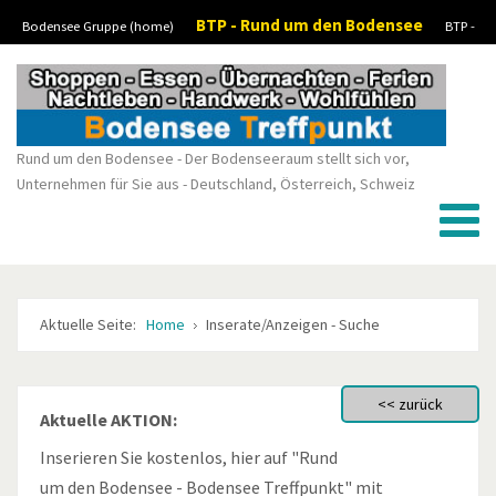
BTP - Rund um den Bodensee
Bodensee Gruppe (home)
BTP -
Vorheriges
Vorheriger
Nächstes
Nächstes
Boote-Wassersport-kaufen/verkaufen
BTP - Stellenanzeigen/Jobs
BTP -
Jahr
Monat
Monat
Jahr
Kleinanzeigen
Rund um den Bodensee - Der Bodenseeraum stellt sich vor,
Unternehmen für Sie aus - Deutschland, Österreich, Schweiz
Aktuelle Seite:
Home
Inserate/Anzeigen - Suche
Aktuelle AKTION:
Inserieren Sie kostenlos, hier auf "Rund
um den Bodensee - Bodensee Treffpunkt" mit