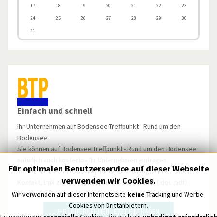
17
18
19
20
21
22
23
24
25
26
27
28
29
30
31
Einfach und schnell
Ihr Unternehmen auf Bodensee Treffpunkt - Rund um den
Bodensee
Sie können auf Bodensee Treffpunkt - Rund um den Bodensee
natürlich auch kostenlos Ihr Unternehmen eintragen.
Für optimalen Benutzerservice auf dieser Webseite
Inserieren Sie mit ausführlicher Beschreibung, Bilder, Label,
verwenden wir Cookies.
Kontakt, Link zur Homepage, Video, Dokumente (.doc .pdf)
u.v.m.
Wir verwenden auf dieser Internetseite
keine
Tracking und Werbe-
Cookies von Drittanbietern.
IHR UNTERNEHMEN JETZT EINTRAGEN
Es werden nur
essenzielle
Cookies, die auch als
unbedingt erforderlich