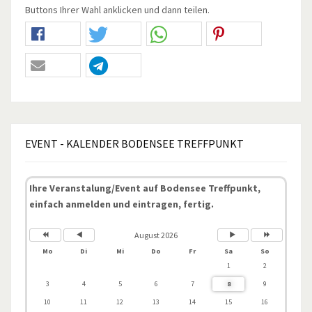
Buttons Ihrer Wahl anklicken und dann teilen.
EVENT
- KALENDER BODENSEE TREFFPUNKT
Ihre Veranstalung/Event auf Bodensee Treffpunkt,
einfach anmelden und eintragen, fertig.
August 2026
Mo
Di
Mi
Do
Fr
Sa
So
1
2
3
4
5
6
7
8
9
10
11
12
13
14
15
16