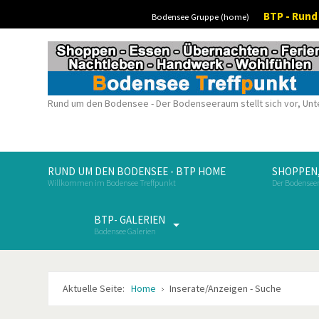
BTP - Run
Bodensee Gruppe (home)
Rund um den Bodensee - Der Bodenseeraum stellt sich vor, Unt
RUND UM DEN BODENSEE - BTP HOME
SHOPPEN,
Willkommen im Bodensee Treffpunkt
Der Bodenseer
BTP- GALERIEN
Bodensee Galerien
Aktuelle Seite:
Home
Inserate/Anzeigen - Suche