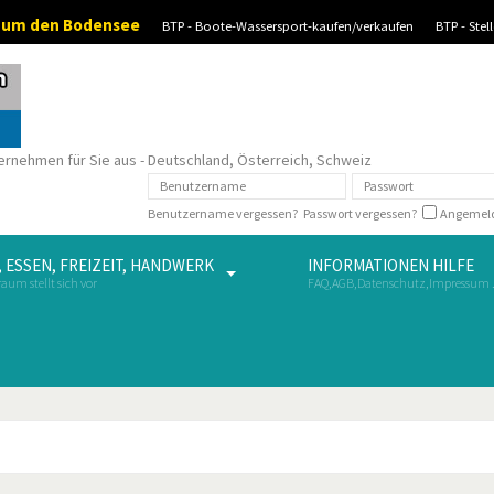
d um den Bodensee
BTP - Boote-Wassersport-kaufen/verkaufen
BTP - Ste
ernehmen für Sie aus - Deutschland, Österreich, Schweiz
Benutzername vergessen?
Passwort vergessen?
Angemeld
 ESSEN, FREIZEIT, HANDWERK
INFORMATIONEN HILFE
aum stellt sich vor
FAQ,AGB,Datenschutz,Impressum .