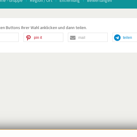
rie - Gruppe
Region / Ort
Entfernung
Bewertungen
en Buttons Ihrer Wahl anklicken und dann teilen.
pin it
mail
teilen