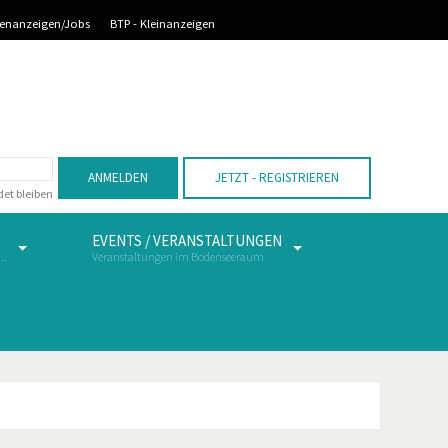
llenanzeigen/Jobs
BTP - Kleinanzeigen
Vorheriges
Vorheriger
Nächstes
Nächstes
Jahr
Monat
Monat
Jahr
ANMELDEN
JETZT - REGISTRIEREN
et bleiben
EVENTS / VERANSTALTUNGEN
..
Veranstaltungen im Bodenseeraum