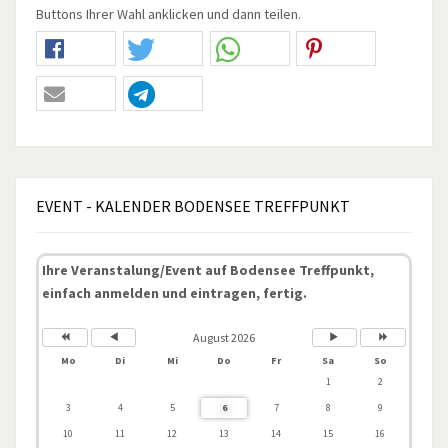
Buttons Ihrer Wahl anklicken und dann teilen.
EVENT
- KALENDER BODENSEE TREFFPUNKT
Ihre Veranstalung/Event auf Bodensee Treffpunkt,
einfach anmelden und eintragen, fertig.
August 2026
Mo
Di
Mi
Do
Fr
Sa
So
1
2
3
4
5
6
7
8
9
10
11
12
13
14
15
16