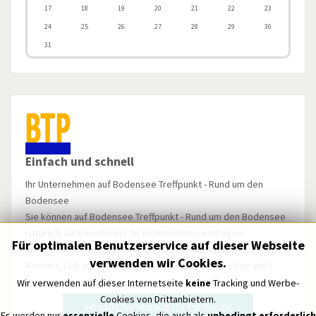
17
18
19
20
21
22
23
24
25
26
27
28
29
30
31
Einfach und schnell
Ihr Unternehmen auf Bodensee Treffpunkt - Rund um den
Bodensee
Sie können auf Bodensee Treffpunkt - Rund um den Bodensee
natürlich auch kostenlos Ihr Unternehmen eintragen.
Für optimalen Benutzerservice auf dieser Webseite
Inserieren Sie mit ausführlicher Beschreibung, Bilder, Label,
verwenden wir Cookies.
Kontakt, Link zur Homepage, Video, Dokumente (.doc .pdf)
u.v.m.
Wir verwenden auf dieser Internetseite
keine
Tracking und Werbe-
Cookies von Drittanbietern.
IHR UNTERNEHMEN JETZT EINTRAGEN
Es werden nur
essenzielle
Cookies, die auch als
unbedingt erforderlich