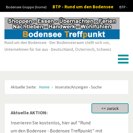
BTP - Rund um den Bodensee
Bodensee Gruppe (home)
BTP -
Vorheriges
Vorheriger
Nächstes
Nächstes
Boote-Wassersport-kaufen/verkaufen
BTP - Stellenanzeigen/Jobs
BTP -
Jahr
Monat
Monat
Jahr
Kleinanzeigen
Rund um den Bodensee - Der Bodenseeraum stellt sich vor,
Unternehmen für Sie aus - Deutschland, Österreich, Schweiz
Aktuelle Seite:
Home
Inserate/Anzeigen - Suche
Aktuelle AKTION:
Inserieren Sie kostenlos, hier auf "Rund
um den Bodensee - Bodensee Treffpunkt" mit