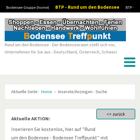
BTP - Rund um den Bodensee
Bodensee Gruppe (home)
BTP -
Vorheriges
Vorheriger
Nächstes
Nächstes
Boote-Wassersport-kaufen/verkaufen
BTP - Stellenanzeigen/Jobs
BTP -
Jahr
Monat
Monat
Jahr
Kleinanzeigen
Rund um den Bodensee - Der Bodenseeraum stellt sich vor,
Unternehmen für Sie aus - Deutschland, Österreich, Schweiz
Aktuelle Seite:
Home
Inserate/Anzeigen - Suche
Aktuelle AKTION:
Inserieren Sie kostenlos, hier auf "Rund
um den Bodensee - Bodensee Treffpunkt" mit