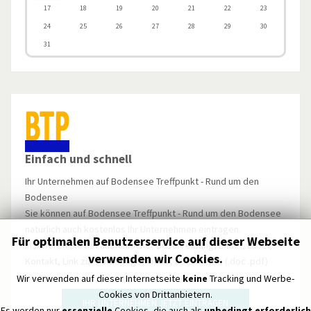
17
18
19
20
21
22
23
24
25
26
27
28
29
30
31
Einfach und schnell
Ihr Unternehmen auf Bodensee Treffpunkt - Rund um den
Bodensee
Sie können auf Bodensee Treffpunkt - Rund um den Bodensee
natürlich auch kostenlos Ihr Unternehmen eintragen.
Für optimalen Benutzerservice auf dieser Webseite
Inserieren Sie mit ausführlicher Beschreibung, Bilder, Label,
verwenden wir Cookies.
Kontakt, Link zur Homepage, Video, Dokumente (.doc .pdf)
u.v.m.
Wir verwenden auf dieser Internetseite
keine
Tracking und Werbe-
Cookies von Drittanbietern.
IHR UNTERNEHMEN JETZT EINTRAGEN
Es werden nur
essenzielle
Cookies, die auch als
unbedingt erforderlich