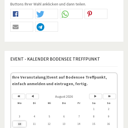
Buttons Ihrer Wahl anklicken und dann teilen.
EVENT
- KALENDER BODENSEE TREFFPUNKT
Ihre Veranstalung/Event auf Bodensee Treffpunkt,
einfach anmelden und eintragen, fertig.
August 2026
Mo
Di
Mi
Do
Fr
Sa
So
1
2
3
4
5
6
7
8
9
10
11
12
13
14
15
16