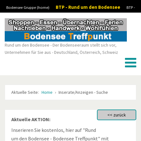
BTP - Rund um den Bodensee
Bodensee Gruppe (home)
BTP -
Vorheriges
Vorheriger
Nächstes
Nächstes
Boote-Wassersport-kaufen/verkaufen
BTP - Stellenanzeigen/Jobs
BTP -
Jahr
Monat
Monat
Jahr
Kleinanzeigen
Rund um den Bodensee - Der Bodenseeraum stellt sich vor,
Unternehmen für Sie aus - Deutschland, Österreich, Schweiz
Aktuelle Seite:
Home
Inserate/Anzeigen - Suche
Aktuelle AKTION:
Inserieren Sie kostenlos, hier auf "Rund
um den Bodensee - Bodensee Treffpunkt" mit