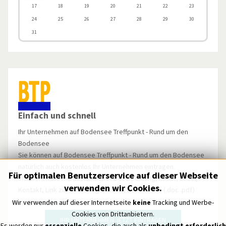
17
18
19
20
21
22
23
24
25
26
27
28
29
30
31
Einfach und schnell
Ihr Unternehmen auf Bodensee Treffpunkt - Rund um den
Bodensee
Sie können auf Bodensee Treffpunkt - Rund um den Bodensee
natürlich auch kostenlos Ihr Unternehmen eintragen.
Für optimalen Benutzerservice auf dieser Webseite
Inserieren Sie mit ausführlicher Beschreibung, Bilder, Label,
verwenden wir Cookies.
Kontakt, Link zur Homepage, Video, Dokumente (.doc .pdf)
u.v.m.
Wir verwenden auf dieser Internetseite
keine
Tracking und Werbe-
Cookies von Drittanbietern.
IHR UNTERNEHMEN JETZT EINTRAGEN
Es werden nur
essenzielle
Cookies, die auch als
unbedingt erforderlich