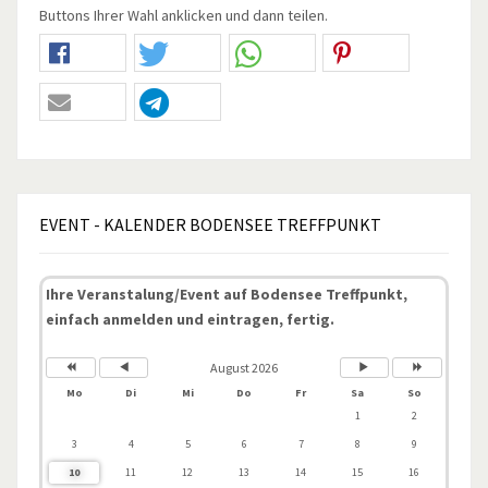
Buttons Ihrer Wahl anklicken und dann teilen.
EVENT
- KALENDER BODENSEE TREFFPUNKT
Ihre Veranstalung/Event auf Bodensee Treffpunkt,
einfach anmelden und eintragen, fertig.
August 2026
Mo
Di
Mi
Do
Fr
Sa
So
1
2
3
4
5
6
7
8
9
10
11
12
13
14
15
16