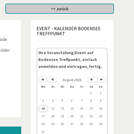
EVENT
- KALENDER BODENSEE
TREFFPUNKT
Code
ilder
Ihre Veranstalung/Event auf
Bodensee Treffpunkt, einfach
anmelden und eintragen, fertig.
August 2026
Mo
Di
Mi
Do
Fr
Sa
So
1
2
3
4
5
6
7
8
9
10
11
12
13
14
15
16
17
18
19
20
21
22
23
24
25
26
27
28
29
30
31