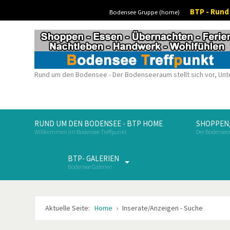
BTP - Run
Bodensee Gruppe (home)
Rund um den Bodensee - Der Bodenseeraum stellt sich vor, Unt
RUND UM DEN BODENSEE - BTP HOME
SHOPPEN,
Willkommen im Bodensee Treffpunkt
Der Bodenseer
BTP- GALERIEN
Bodensee Galerien
Aktuelle Seite:
Home
Inserate/Anzeigen - Suche