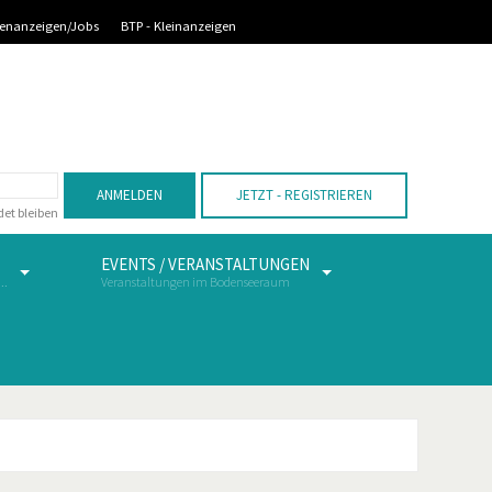
llenanzeigen/Jobs
BTP - Kleinanzeigen
Vorheriges
Vorheriger
Nächstes
Nächstes
Jahr
Monat
Monat
Jahr
ANMELDEN
JETZT - REGISTRIEREN
et bleiben
EVENTS / VERANSTALTUNGEN
..
Veranstaltungen im Bodenseeraum