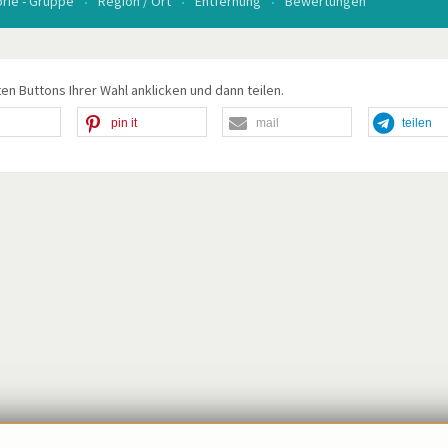
rie - Gruppe
Region / Ort
Entfernung
Bewertungen
en Buttons Ihrer Wahl anklicken und dann teilen.
pin it
mail
teilen