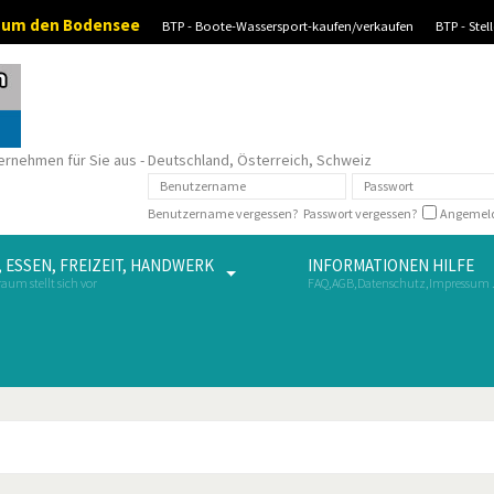
d um den Bodensee
BTP - Boote-Wassersport-kaufen/verkaufen
BTP - Ste
ernehmen für Sie aus - Deutschland, Österreich, Schweiz
Benutzername vergessen?
Passwort vergessen?
Angemeld
 ESSEN, FREIZEIT, HANDWERK
INFORMATIONEN HILFE
aum stellt sich vor
FAQ,AGB,Datenschutz,Impressum .