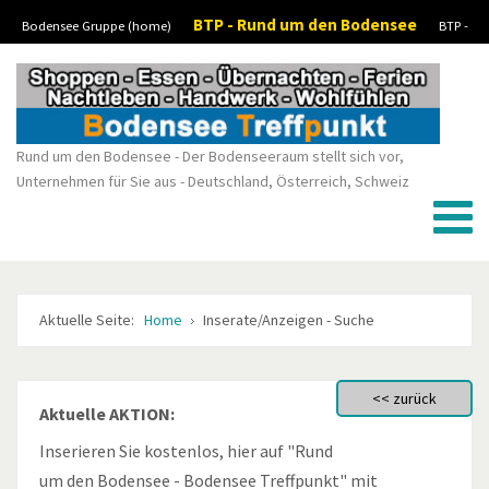
BTP - Rund um den Bodensee
Bodensee Gruppe (home)
BTP -
Vorheriges
Vorheriger
Nächstes
Nächstes
Boote-Wassersport-kaufen/verkaufen
BTP - Stellenanzeigen/Jobs
BTP -
Jahr
Monat
Monat
Jahr
Kleinanzeigen
Rund um den Bodensee - Der Bodenseeraum stellt sich vor,
Unternehmen für Sie aus - Deutschland, Österreich, Schweiz
Aktuelle Seite:
Home
Inserate/Anzeigen - Suche
Aktuelle AKTION:
Inserieren Sie kostenlos, hier auf "Rund
um den Bodensee - Bodensee Treffpunkt" mit