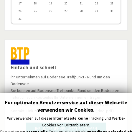
17
18
19
20
21
22
23
24
25
26
27
28
29
30
31
Einfach und schnell
Ihr Unternehmen auf Bodensee Treffpunkt - Rund um den
Bodensee
Sie können auf Bodensee Treffpunkt - Rund um den Bodensee
natürlich auch kostenlos Ihr Unternehmen eintragen.
Für optimalen Benutzerservice auf dieser Webseite
Inserieren Sie mit ausführlicher Beschreibung, Bilder, Label,
verwenden wir Cookies.
Kontakt, Link zur Homepage, Video, Dokumente (.doc .pdf)
u.v.m.
Wir verwenden auf dieser Internetseite
keine
Tracking und Werbe-
Cookies von Drittanbietern.
IHR UNTERNEHMEN JETZT EINTRAGEN
Es werden nur
essenzielle
Cookies, die auch als
unbedingt erforderlich