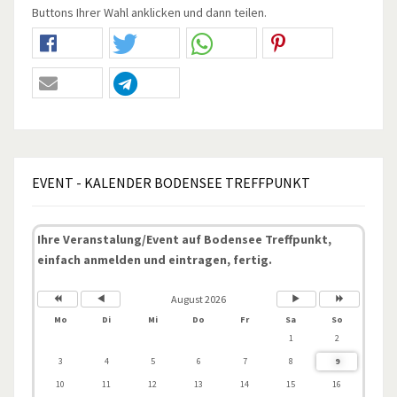
Buttons Ihrer Wahl anklicken und dann teilen.
EVENT
- KALENDER BODENSEE TREFFPUNKT
Ihre Veranstalung/Event auf Bodensee Treffpunkt,
einfach anmelden und eintragen, fertig.
August 2026
Mo
Di
Mi
Do
Fr
Sa
So
1
2
3
4
5
6
7
8
9
10
11
12
13
14
15
16