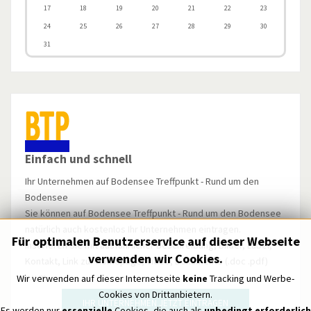
17
18
19
20
21
22
23
24
25
26
27
28
29
30
31
Einfach und schnell
Ihr Unternehmen auf Bodensee Treffpunkt - Rund um den
Bodensee
Sie können auf Bodensee Treffpunkt - Rund um den Bodensee
natürlich auch kostenlos Ihr Unternehmen eintragen.
Für optimalen Benutzerservice auf dieser Webseite
Inserieren Sie mit ausführlicher Beschreibung, Bilder, Label,
verwenden wir Cookies.
Kontakt, Link zur Homepage, Video, Dokumente (.doc .pdf)
u.v.m.
Wir verwenden auf dieser Internetseite
keine
Tracking und Werbe-
Cookies von Drittanbietern.
IHR UNTERNEHMEN JETZT EINTRAGEN
Es werden nur
essenzielle
Cookies, die auch als
unbedingt erforderlich