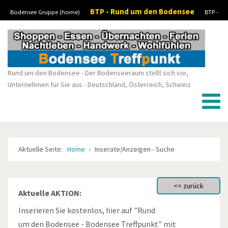
BTP - Rund um den Bodensee
Bodensee Gruppe (home)
BTP -
Vorheriges
Vorheriger
Nächstes
Nächstes
Boote-Wassersport-kaufen/verkaufen
BTP - Stellenanzeigen/Jobs
BTP -
Jahr
Monat
Monat
Jahr
Kleinanzeigen
Rund um den Bodensee - Der Bodenseeraum stellt sich vor,
Unternehmen für Sie aus - Deutschland, Österreich, Schweiz
Aktuelle Seite:
Home
Inserate/Anzeigen - Suche
Aktuelle AKTION:
Inserieren Sie kostenlos, hier auf "Rund
um den Bodensee - Bodensee Treffpunkt" mit