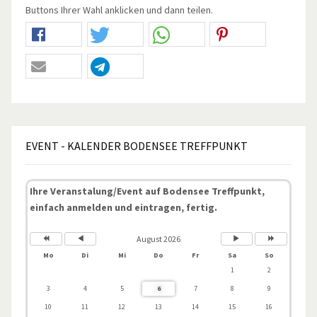
Buttons Ihrer Wahl anklicken und dann teilen.
EVENT
- KALENDER BODENSEE TREFFPUNKT
Ihre Veranstalung/Event auf Bodensee Treffpunkt,
einfach anmelden und eintragen, fertig.
August 2026
Mo
Di
Mi
Do
Fr
Sa
So
1
2
3
4
5
6
7
8
9
10
11
12
13
14
15
16