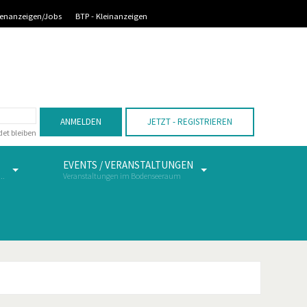
llenanzeigen/Jobs
BTP - Kleinanzeigen
Vorheriges
Vorheriger
Nächstes
Nächstes
Jahr
Monat
Monat
Jahr
ANMELDEN
JETZT - REGISTRIEREN
et bleiben
EVENTS / VERANSTALTUNGEN
..
Veranstaltungen im Bodenseeraum