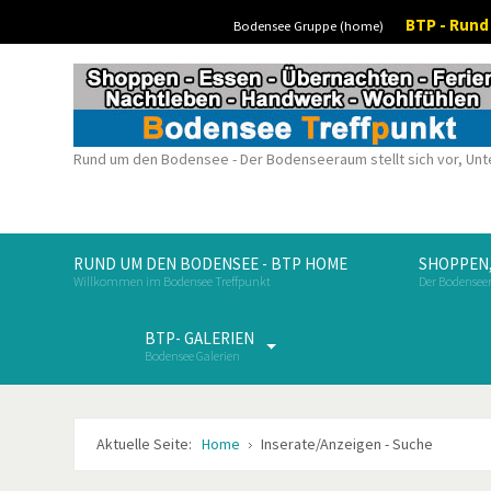
BTP - Run
Bodensee Gruppe (home)
Rund um den Bodensee - Der Bodenseeraum stellt sich vor, Unt
RUND UM DEN BODENSEE - BTP HOME
SHOPPEN,
Willkommen im Bodensee Treffpunkt
Der Bodenseer
BTP- GALERIEN
Bodensee Galerien
Aktuelle Seite:
Home
Inserate/Anzeigen - Suche