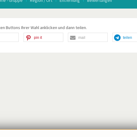
rie - Gruppe
Region / Ort
Entfernung
Bewertungen
en Buttons Ihrer Wahl anklicken und dann teilen.
pin it
mail
teilen