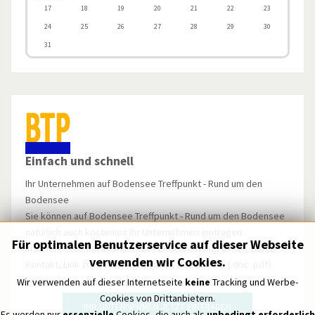
17
18
19
20
21
22
23
24
25
26
27
28
29
30
31
Einfach und schnell
Ihr Unternehmen auf Bodensee Treffpunkt - Rund um den
Bodensee
Sie können auf Bodensee Treffpunkt - Rund um den Bodensee
natürlich auch kostenlos Ihr Unternehmen eintragen.
Für optimalen Benutzerservice auf dieser Webseite
Inserieren Sie mit ausführlicher Beschreibung, Bilder, Label,
verwenden wir Cookies.
Kontakt, Link zur Homepage, Video, Dokumente (.doc .pdf)
u.v.m.
Wir verwenden auf dieser Internetseite
keine
Tracking und Werbe-
Cookies von Drittanbietern.
IHR UNTERNEHMEN JETZT EINTRAGEN
Es werden nur
essenzielle
Cookies, die auch als
unbedingt erforderlich