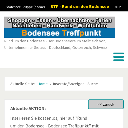
BTP - Rund um den Bodensee
Bodensee Gruppe (home)
BTP -
Vorheriges
Vorheriger
Nächstes
Nächstes
Boote-Wassersport-kaufen/verkaufen
BTP - Stellenanzeigen/Jobs
BTP -
Jahr
Monat
Monat
Jahr
Kleinanzeigen
Rund um den Bodensee - Der Bodenseeraum stellt sich vor,
Unternehmen für Sie aus - Deutschland, Österreich, Schweiz
Aktuelle Seite:
Home
Inserate/Anzeigen - Suche
Aktuelle AKTION:
Inserieren Sie kostenlos, hier auf "Rund
um den Bodensee - Bodensee Treffpunkt" mit