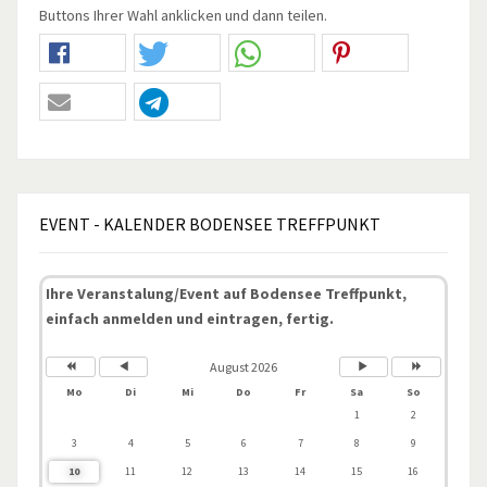
Buttons Ihrer Wahl anklicken und dann teilen.
EVENT
- KALENDER BODENSEE TREFFPUNKT
Ihre Veranstalung/Event auf Bodensee Treffpunkt,
einfach anmelden und eintragen, fertig.
August 2026
Mo
Di
Mi
Do
Fr
Sa
So
1
2
3
4
5
6
7
8
9
10
11
12
13
14
15
16