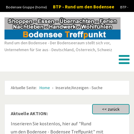
BTP - Rund um den Bodensee
Bodensee Gruppe (home)
BTP -
Vorheriges
Vorheriger
Nächstes
Nächstes
Boote-Wassersport-kaufen/verkaufen
BTP - Stellenanzeigen/Jobs
BTP -
Jahr
Monat
Monat
Jahr
Kleinanzeigen
Rund um den Bodensee - Der Bodenseeraum stellt sich vor,
Unternehmen für Sie aus - Deutschland, Österreich, Schweiz
Aktuelle Seite:
Home
Inserate/Anzeigen - Suche
Aktuelle AKTION:
Inserieren Sie kostenlos, hier auf "Rund
um den Bodensee - Bodensee Treffpunkt" mit