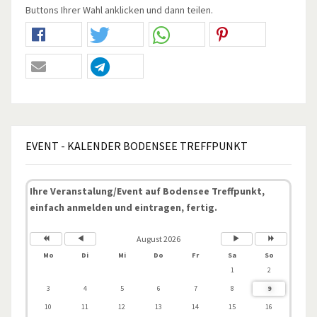
Buttons Ihrer Wahl anklicken und dann teilen.
EVENT
- KALENDER BODENSEE TREFFPUNKT
Ihre Veranstalung/Event auf Bodensee Treffpunkt,
einfach anmelden und eintragen, fertig.
August 2026
Mo
Di
Mi
Do
Fr
Sa
So
1
2
3
4
5
6
7
8
9
10
11
12
13
14
15
16