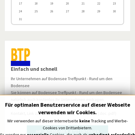
17
18
19
20
21
22
23
24
25
26
27
28
29
30
31
Einfach und schnell
Ihr Unternehmen auf Bodensee Treffpunkt - Rund um den
Bodensee
Sie können auf Bodensee Treffpunkt - Rund um den Bodensee
natürlich auch kostenlos Ihr Unternehmen eintragen.
Für optimalen Benutzerservice auf dieser Webseite
Inserieren Sie mit ausführlicher Beschreibung, Bilder, Label,
verwenden wir Cookies.
Kontakt, Link zur Homepage, Video, Dokumente (.doc .pdf)
u.v.m.
Wir verwenden auf dieser Internetseite
keine
Tracking und Werbe-
Cookies von Drittanbietern.
IHR UNTERNEHMEN JETZT EINTRAGEN
Es werden nur
essenzielle
Cookies, die auch als
unbedingt erforderlich