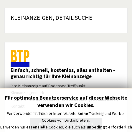
KLEINANZEIGEN, DETAIL SUCHE
Einfach, schnell, kostenlos, alles enthalten -
genau richtig für Ihre Kleinanzeige
Ihre Kleinanzeige auf Bodensee Treffpunkt -
Kleinanzeigenmarkt
Für optimalen Benutzerservice auf dieser Webseite
Inserieren Sie mit ausführlicher Beschreibung, Details, Bilder,
verwenden wir Cookies.
Kontakt,
Link zur Homepage, Detailsuche, Umkreissuche u.v.m.
Wir verwenden auf dieser Internetseite
keine
Tracking und Werbe-
Cookies von Drittanbietern.
INSERIEREN/EINTRAG ERSTELLEN
Es werden nur
essenzielle
Cookies, die auch als
unbedingt erforderlich