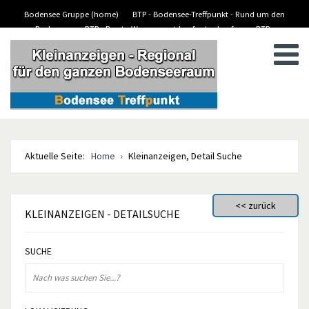
Bodensee Gruppe (home)
BTP - Bodensee-Treffpunkt - Rund um den
Bodensee
BTP - Boote-Wassersport-kaufen/verkaufen
BTP -
BTP - Kleinanzeigen
Stellenanzeigen/Jobs
Aktuelle Seite:
Home
Kleinanzeigen, Detail Suche
KLEINANZEIGEN
- DETAILSUCHE
SUCHE