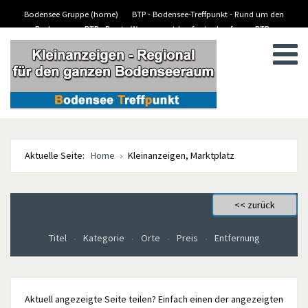
Bodensee Gruppe (home)
BTP - Bodensee-Treffpunkt - Rund um den
Bodensee
BTP - Boote-Wassersport-kaufen/verkaufen
BTP -
BTP - Kleinanzeigen
Stellenanzeigen/Jobs
Aktuelle Seite:
Home
Kleinanzeigen, Marktplatz
Titel
Kategorie
Orte
Preis
Entfernung
Aktuell angezeigte Seite teilen? Einfach einen der angezeigten