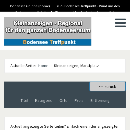
Bodensee Gruppe (home)
BTP - Bodensee-Treffpunkt - Rund um den
Bodensee
BTP - Boote-Wassersport-kaufen/verkaufen
BTP -
BTP - Kleinanzeigen
Stellenanzeigen/Jobs
Aktuelle Seite:
Home
Kleinanzeigen, Marktplatz
Titel
Kategorie
Orte
Preis
Entfernung
Aktuell angezeigte Seite teilen? Einfach einen der angezeigten