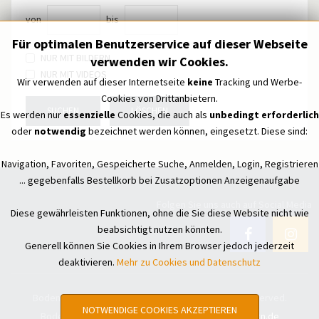
von
bis
Für optimalen Benutzerservice auf dieser Webseite
NUR MIT BILDERN
verwenden wir Cookies.
NUR MIT VIDEOS
Wir verwenden auf dieser Internetseite
keine
Tracking und Werbe-
Cookies von Drittanbietern.
SUCHEN
LÖSCHEN
Es werden nur
essenzielle
Cookies, die auch als
unbedingt erforderlich
oder
notwendig
bezeichnet werden können, eingesetzt. Diese sind:
Navigation, Favoriten, Gespeicherte Suche, Anmelden, Login, Registrieren
... gegebenfalls Bestellkorb bei Zusatzoptionen Anzeigenaufgabe
Folgen Sie uns auch auf Social Media
Diese gewährleisten Funktionen, ohne die Sie diese Website nicht wie
beabsichtigt nutzen könnten.
Generell können Sie Cookies in Ihrem Browser jedoch jederzeit
deaktivieren.
Mehr zu Cookies und Datenschutz
Bodensee Treffpunkt - Kleinanzeigen © All Rights Reserved.
NOTWENDIGE COOKIES AKZEPTIEREN
Bodensee Treffpunkt - Kleinanzeigen by
hoko-design.de