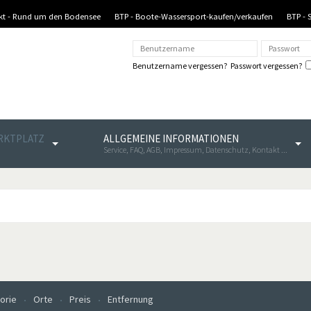
nkt - Rund um den Bodensee
BTP - Boote-Wassersport-kaufen/verkaufen
BTP - 
Benutzername vergessen?
Passwort vergessen?
ARKTPLATZ
ALLGEMEINE INFORMATIONEN
Service, FAQ, AGB, Impressum, Datenschutz, Kontakt ...
orie
Orte
Preis
Entfernung