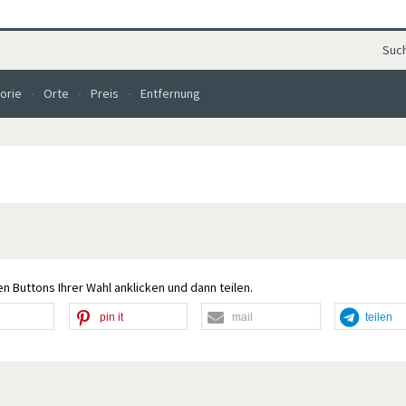
Suc
orie
Orte
Preis
Entfernung
n Buttons Ihrer Wahl anklicken und dann teilen.
pin it
mail
teilen