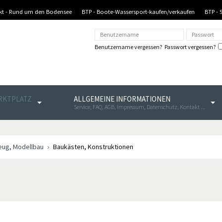
nkt - Rund um den Bodensee
BTP - Boote-Wassersport-kaufen/verkaufen
BTP - 
Benutzername vergessen?
Passwort vergessen?
ARKTPLATZ
ALLGEMEINE INFORMATIONEN
Service, FAQ, AGB, Impressum, Datenschutz, Kontakt ...
eug, Modellbau
Baukästen, Konstruktionen