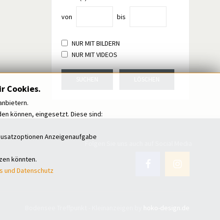
von
bis
NUR MIT BILDERN
NUR MIT VIDEOS
SUCHEN
LÖSCHEN
r Cookies.
anbietern.
n können, eingesetzt. Diese sind:
i Zusatzoptionen Anzeigenaufgabe
Folgen Sie uns auch auf Social Media
tzen könnten.
s und Datenschutz
Bodensee Treffpunkt - Kleinanzeigen by
hoko-design.de