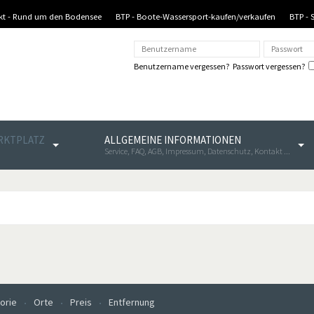
nkt - Rund um den Bodensee
BTP - Boote-Wassersport-kaufen/verkaufen
BTP - 
Benutzername vergessen?
Passwort vergessen?
ARKTPLATZ
ALLGEMEINE INFORMATIONEN
Service, FAQ, AGB, Impressum, Datenschutz, Kontakt ...
orie
Orte
Preis
Entfernung