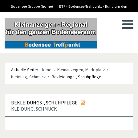
Bodensee Gruppe (home)
BTP - Bodensee-Treffpunkt - Rund um den
Bodensee
BTP - Boote-Wassersport-kaufen/verkaufen
BTP -
BTP - Kleinanzeigen
Stellenanzeigen/Jobs
Aktuelle Seite:
Home
Kleinanzeigen, Marktplatz
Kleidung, Schmuck
Bekleidungs-, Schuhpflege
BEKLEIDUNGS-, SCHUHPFLEGE
KLEIDUNG, SCHMUCK