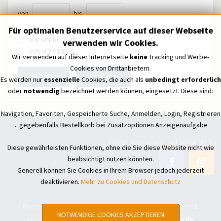
von
bis
Für optimalen Benutzerservice auf dieser Webseite
NUR MIT BILDERN
verwenden wir Cookies.
NUR MIT VIDEOS
Wir verwenden auf dieser Internetseite
keine
Tracking und Werbe-
Cookies von Drittanbietern.
SUCHEN
LÖSCHEN
Es werden nur
essenzielle
Cookies, die auch als
unbedingt erforderlich
oder
notwendig
bezeichnet werden können, eingesetzt. Diese sind:
Navigation, Favoriten, Gespeicherte Suche, Anmelden, Login, Registrieren
... gegebenfalls Bestellkorb bei Zusatzoptionen Anzeigenaufgabe
Folgen Sie uns auch auf Social Media
Diese gewährleisten Funktionen, ohne die Sie diese Website nicht wie
beabsichtigt nutzen könnten.
Generell können Sie Cookies in Ihrem Browser jedoch jederzeit
deaktivieren.
Mehr zu Cookies und Datenschutz
Bodensee Treffpunkt - Kleinanzeigen © All Rights Reserved.
NOTWENDIGE COOKIES AKZEPTIEREN
Bodensee Treffpunkt - Kleinanzeigen by
hoko-design.de