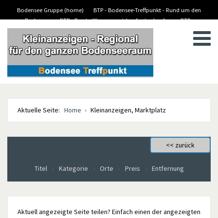
Bodensee Gruppe (home)
BTP - Bodensee-Treffpunkt - Rund um den
Bodensee
BTP - Boote-Wassersport-kaufen/verkaufen
BTP -
BTP - Kleinanzeigen
Stellenanzeigen/Jobs
Aktuelle Seite:
Home
Kleinanzeigen, Marktplatz
Titel
Kategorie
Orte
Preis
Entfernung
Aktuell angezeigte Seite teilen? Einfach einen der angezeigten