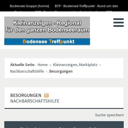
Bodensee Gruppe (home)
BTP - Bodensee-Treffpunkt - Rund um den
Bodensee
BTP - Boote-Wassersport-kaufen/verkaufen
BTP -
BTP - Kleinanzeigen
Stellenanzeigen/Jobs
Aktuelle Seite:
Home
Kleinanzeigen, Marktplatz
Nachbarschaftshilfe
Besorgungen
BESORGUNGEN
NACHBARSCHAFTSHILFE
Suche speichern