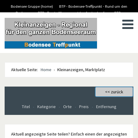
Bodensee Gruppe (home)
BTP - Bodensee-Treffpunkt - Rund um den
Bodensee
BTP - Boote-Wassersport-kaufen/verkaufen
BTP -
BTP - Kleinanzeigen
Stellenanzeigen/Jobs
Aktuelle Seite:
Home
Kleinanzeigen, Marktplatz
Titel
Kategorie
Orte
Preis
Entfernung
Aktuell angezeigte Seite teilen? Einfach einen der angezeigten