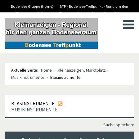
Bodensee Gruppe (home)
BTP - Bodensee-Treffpunkt - Rund um den
Bodensee
BTP - Boote-Wassersport-kaufen/verkaufen
BTP -
BTP - Kleinanzeigen
Stellenanzeigen/Jobs
Aktuelle Seite:
Home
Kleinanzeigen, Marktplatz
Musikinstrumente
Blasinstrumente
BLASINSTRUMENTE
MUSIKINSTRUMENTE
Suche speichern