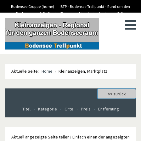
Bodensee Gruppe (home)
BTP - Bodensee-Treffpunkt - Rund um den
Bodensee
BTP - Boote-Wassersport-kaufen/verkaufen
BTP -
BTP - Kleinanzeigen
Stellenanzeigen/Jobs
Aktuelle Seite:
Home
Kleinanzeigen, Marktplatz
Titel
Kategorie
Orte
Preis
Entfernung
Aktuell angezeigte Seite teilen? Einfach einen der angezeigten