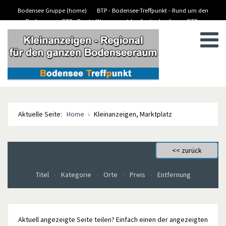
Bodensee Gruppe (home)
BTP - Bodensee-Treffpunkt - Rund um den
Bodensee
BTP - Boote-Wassersport-kaufen/verkaufen
BTP -
BTP - Kleinanzeigen
Stellenanzeigen/Jobs
Aktuelle Seite:
Home
Kleinanzeigen, Marktplatz
Titel
Kategorie
Orte
Preis
Entfernung
Aktuell angezeigte Seite teilen? Einfach einen der angezeigten