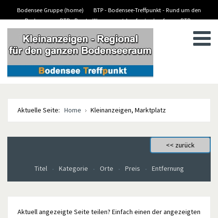
Bodensee Gruppe (home)
BTP - Bodensee-Treffpunkt - Rund um den
Bodensee
BTP - Boote-Wassersport-kaufen/verkaufen
BTP -
BTP - Kleinanzeigen
Stellenanzeigen/Jobs
Aktuelle Seite:
Home
Kleinanzeigen, Marktplatz
Titel
Kategorie
Orte
Preis
Entfernung
Aktuell angezeigte Seite teilen? Einfach einen der angezeigten