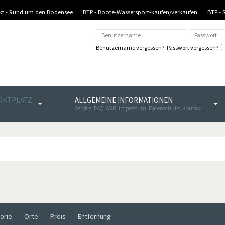
nkt - Rund um den Bodensee
BTP - Boote-Wassersport-kaufen/verkaufen
BTP - 
Benutzername vergessen?
Passwort vergessen?
ARKTPLATZ
ALLGEMEINE INFORMATIONEN
Service, FAQ, AGB, Impressum, Datenschutz, Kontakt ...
orie
Orte
Preis
Entfernung