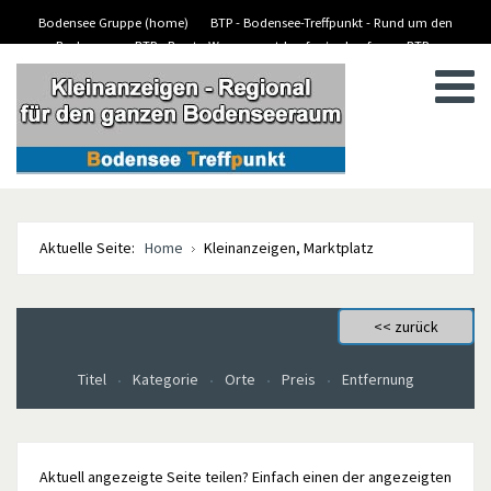
Bodensee Gruppe (home)
BTP - Bodensee-Treffpunkt - Rund um den
Bodensee
BTP - Boote-Wassersport-kaufen/verkaufen
BTP -
BTP - Kleinanzeigen
Stellenanzeigen/Jobs
Aktuelle Seite:
Home
Kleinanzeigen, Marktplatz
Titel
Kategorie
Orte
Preis
Entfernung
Aktuell angezeigte Seite teilen? Einfach einen der angezeigten