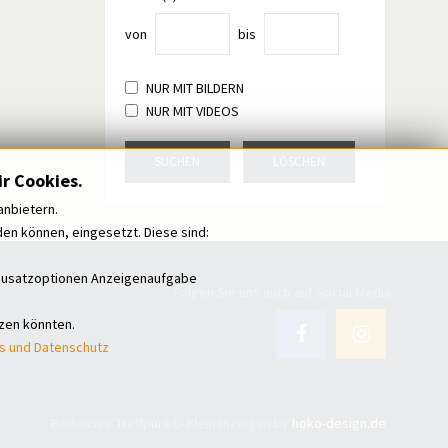
von
bis
NUR MIT BILDERN
NUR MIT VIDEOS
SUCHEN
LÖSCHEN
r Cookies.
anbietern.
n können, eingesetzt. Diese sind:
i Zusatzoptionen Anzeigenaufgabe
Folgen Sie uns auch auf Social Media
tzen könnten.
s und Datenschutz
Bodensee Treffpunkt - Kleinanzeigen by
hoko-design.de