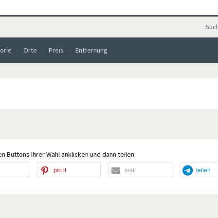
Suc
orie
Orte
Preis
Entfernung
n Buttons Ihrer Wahl anklicken und dann teilen.
pin it
mail
teilen