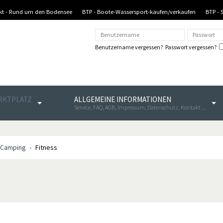
nkt - Rund um den Bodensee
BTP - Boote-Wassersport-kaufen/verkaufen
BTP - 
Benutzername vergessen?
Passwort vergessen?
ARKTPLATZ
ALLGEMEINE INFORMATIONEN
Service, FAQ, AGB, Impressum, Datenschutz, Kontakt ...
 Camping
Fitness