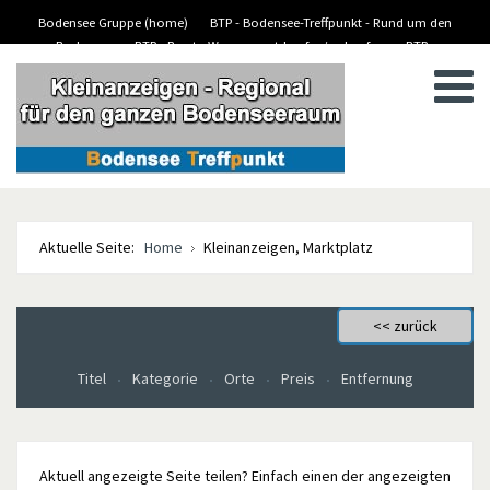
Bodensee Gruppe (home)
BTP - Bodensee-Treffpunkt - Rund um den
Bodensee
BTP - Boote-Wassersport-kaufen/verkaufen
BTP -
BTP - Kleinanzeigen
Stellenanzeigen/Jobs
Aktuelle Seite:
Home
Kleinanzeigen, Marktplatz
Titel
Kategorie
Orte
Preis
Entfernung
Aktuell angezeigte Seite teilen? Einfach einen der angezeigten