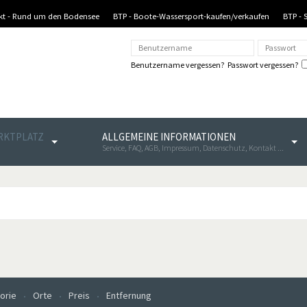
nkt - Rund um den Bodensee
BTP - Boote-Wassersport-kaufen/verkaufen
BTP - 
Benutzername vergessen?
Passwort vergessen?
ARKTPLATZ
ALLGEMEINE INFORMATIONEN
Service, FAQ, AGB, Impressum, Datenschutz, Kontakt ...
orie
Orte
Preis
Entfernung