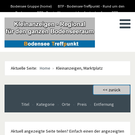
Bodensee Gruppe (home)
BTP - Bodensee-Treffpunkt - Rund um den
Bodensee
BTP - Boote-Wassersport-kaufen/verkaufen
BTP -
BTP - Kleinanzeigen
Stellenanzeigen/Jobs
Aktuelle Seite:
Home
Kleinanzeigen, Marktplatz
Titel
Kategorie
Orte
Preis
Entfernung
Aktuell angezeigte Seite teilen? Einfach einen der angezeigten