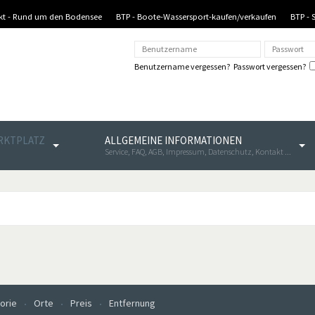
nkt - Rund um den Bodensee
BTP - Boote-Wassersport-kaufen/verkaufen
BTP - 
Benutzername vergessen?
Passwort vergessen?
ARKTPLATZ
ALLGEMEINE INFORMATIONEN
Service, FAQ, AGB, Impressum, Datenschutz, Kontakt ...
orie
Orte
Preis
Entfernung