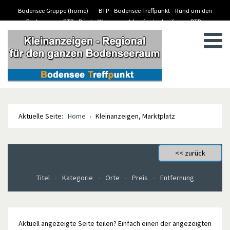
Bodensee Gruppe (home)
BTP - Bodensee-Treffpunkt - Rund um den
Bodensee
BTP - Boote-Wassersport-kaufen/verkaufen
BTP -
BTP - Kleinanzeigen
Stellenanzeigen/Jobs
Aktuelle Seite:
Home
Kleinanzeigen, Marktplatz
Titel
Kategorie
Orte
Preis
Entfernung
Aktuell angezeigte Seite teilen? Einfach einen der angezeigten