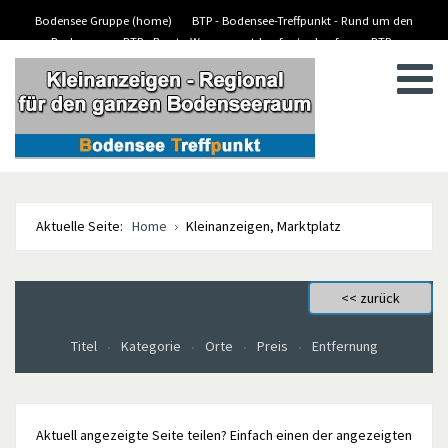
Bodensee Gruppe (home)
BTP - Bodensee-Treffpunkt - Rund um den
Bodensee
BTP - Boote-Wassersport-kaufen/verkaufen
BTP -
BTP - Kleinanzeigen
Stellenanzeigen/Jobs
Aktuelle Seite:
Home
Kleinanzeigen, Marktplatz
Titel
Kategorie
Orte
Preis
Entfernung
Aktuell angezeigte Seite teilen? Einfach einen der angezeigten