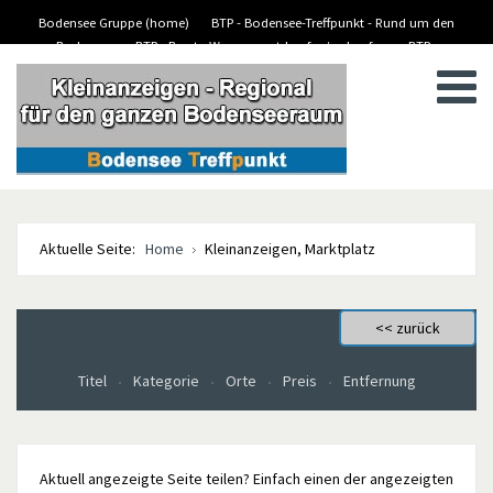
Bodensee Gruppe (home)
BTP - Bodensee-Treffpunkt - Rund um den
Bodensee
BTP - Boote-Wassersport-kaufen/verkaufen
BTP -
BTP - Kleinanzeigen
Stellenanzeigen/Jobs
Aktuelle Seite:
Home
Kleinanzeigen, Marktplatz
Titel
Kategorie
Orte
Preis
Entfernung
Aktuell angezeigte Seite teilen? Einfach einen der angezeigten