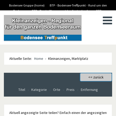
Bodensee Gruppe (home)
BTP - Bodensee-Treffpunkt - Rund um den
Bodensee
BTP - Boote-Wassersport-kaufen/verkaufen
BTP -
BTP - Kleinanzeigen
Stellenanzeigen/Jobs
Aktuelle Seite:
Home
Kleinanzeigen, Marktplatz
Titel
Kategorie
Orte
Preis
Entfernung
Aktuell angezeigte Seite teilen? Einfach einen der angezeigten