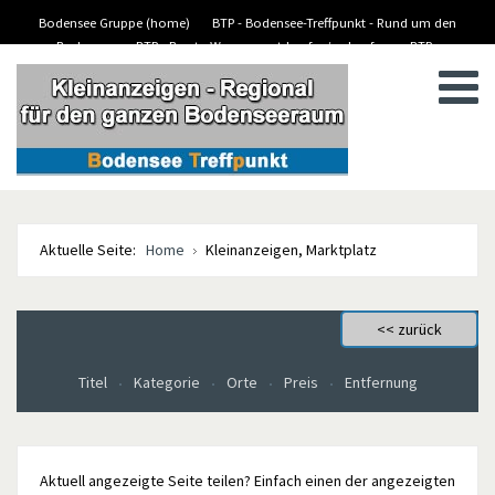
Bodensee Gruppe (home)
BTP - Bodensee-Treffpunkt - Rund um den
Bodensee
BTP - Boote-Wassersport-kaufen/verkaufen
BTP -
BTP - Kleinanzeigen
Stellenanzeigen/Jobs
Aktuelle Seite:
Home
Kleinanzeigen, Marktplatz
Titel
Kategorie
Orte
Preis
Entfernung
Aktuell angezeigte Seite teilen? Einfach einen der angezeigten