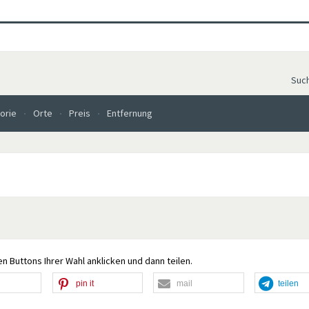
Suc
orie
Orte
Preis
Entfernung
n Buttons Ihrer Wahl anklicken und dann teilen.
pin it
mail
teilen