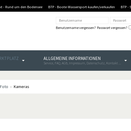
nkt - Rund um den Bodensee
BTP - Boote-Wassersport-kaufen/verkaufen
BTP - 
Benutzername vergessen?
Passwort vergessen?
ARKTPLATZ
ALLGEMEINE INFORMATIONEN
Service, FAQ, AGB, Impressum, Datenschutz, Kontakt ...
 Foto
Kameras