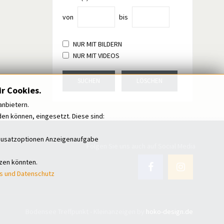
von
bis
NUR MIT BILDERN
NUR MIT VIDEOS
SUCHEN
LÖSCHEN
r Cookies.
anbietern.
n können, eingesetzt. Diese sind:
i Zusatzoptionen Anzeigenaufgabe
Folgen Sie uns auch auf Social Media
tzen könnten.
s und Datenschutz
Bodensee Treffpunkt - Kleinanzeigen by
hoko-design.de