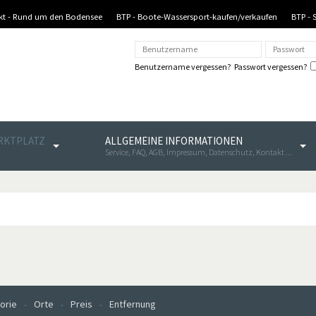
nkt - Rund um den Bodensee
BTP - Boote-Wassersport-kaufen/verkaufen
BTP - 
Benutzername vergessen?
Passwort vergessen?
ARKTPLATZ
ALLGEMEINE INFORMATIONEN
Service, FAQ, AGB, Impressum, Datenschutz, Kontakt ...
orie
Orte
Preis
Entfernung