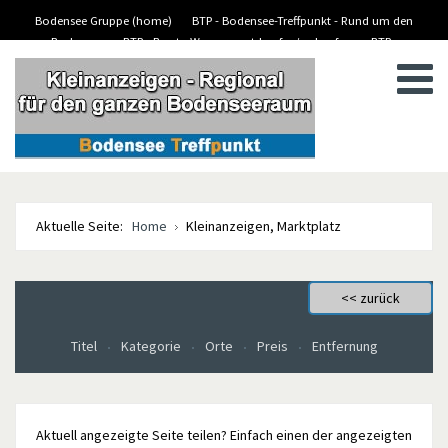
Bodensee Gruppe (home)
BTP - Bodensee-Treffpunkt - Rund um den
Bodensee
BTP - Boote-Wassersport-kaufen/verkaufen
BTP -
BTP - Kleinanzeigen
Stellenanzeigen/Jobs
Aktuelle Seite:
Home
Kleinanzeigen, Marktplatz
Titel
Kategorie
Orte
Preis
Entfernung
Aktuell angezeigte Seite teilen? Einfach einen der angezeigten