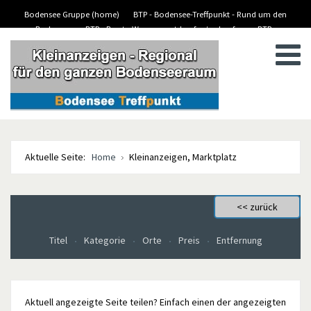
Bodensee Gruppe (home)
BTP - Bodensee-Treffpunkt - Rund um den
Bodensee
BTP - Boote-Wassersport-kaufen/verkaufen
BTP -
BTP - Kleinanzeigen
Stellenanzeigen/Jobs
Aktuelle Seite:
Home
Kleinanzeigen, Marktplatz
Titel
Kategorie
Orte
Preis
Entfernung
Aktuell angezeigte Seite teilen? Einfach einen der angezeigten