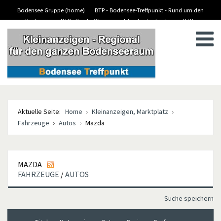
Bodensee Gruppe (home)
BTP - Bodensee-Treffpunkt - Rund um den
Bodensee
BTP - Boote-Wassersport-kaufen/verkaufen
BTP -
BTP - Kleinanzeigen
Stellenanzeigen/Jobs
Aktuelle Seite:
Home
Kleinanzeigen, Marktplatz
Fahrzeuge
Autos
Mazda
MAZDA
FAHRZEUGE
/
AUTOS
Suche speichern