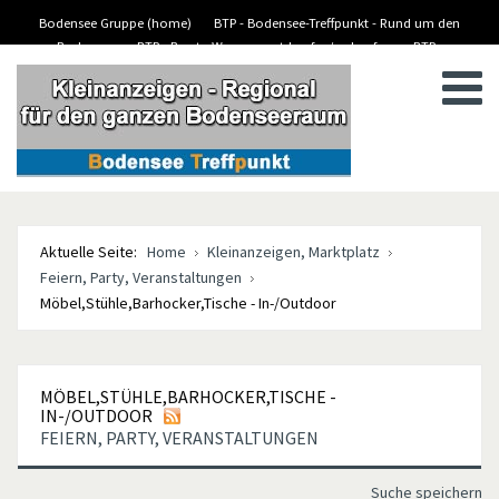
Bodensee Gruppe (home)
BTP - Bodensee-Treffpunkt - Rund um den
Bodensee
BTP - Boote-Wassersport-kaufen/verkaufen
BTP -
BTP - Kleinanzeigen
Stellenanzeigen/Jobs
Aktuelle Seite:
Home
Kleinanzeigen, Marktplatz
Feiern, Party, Veranstaltungen
Möbel,Stühle,Barhocker,Tische - In-/Outdoor
MÖBEL,STÜHLE,BARHOCKER,TISCHE -
IN-/OUTDOOR
FEIERN, PARTY, VERANSTALTUNGEN
Suche speichern