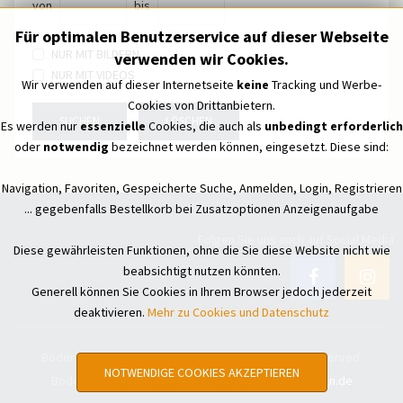
von
bis
Für optimalen Benutzerservice auf dieser Webseite
NUR MIT BILDERN
verwenden wir Cookies.
NUR MIT VIDEOS
Wir verwenden auf dieser Internetseite
keine
Tracking und Werbe-
Cookies von Drittanbietern.
SUCHEN
LÖSCHEN
Es werden nur
essenzielle
Cookies, die auch als
unbedingt erforderlich
oder
notwendig
bezeichnet werden können, eingesetzt. Diese sind:
Navigation, Favoriten, Gespeicherte Suche, Anmelden, Login, Registrieren
... gegebenfalls Bestellkorb bei Zusatzoptionen Anzeigenaufgabe
Folgen Sie uns auch auf Social Media
Diese gewährleisten Funktionen, ohne die Sie diese Website nicht wie
beabsichtigt nutzen könnten.
Generell können Sie Cookies in Ihrem Browser jedoch jederzeit
deaktivieren.
Mehr zu Cookies und Datenschutz
Bodensee Treffpunkt - Kleinanzeigen © All Rights Reserved.
NOTWENDIGE COOKIES AKZEPTIEREN
Bodensee Treffpunkt - Kleinanzeigen by
hoko-design.de