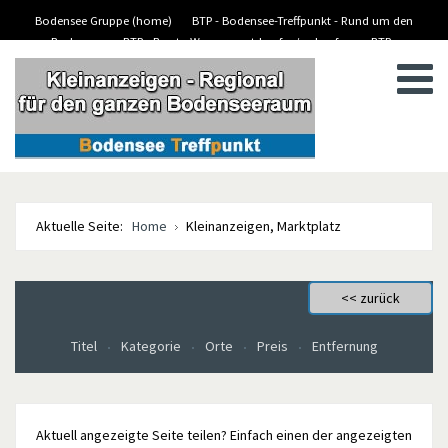
Bodensee Gruppe (home)
BTP - Bodensee-Treffpunkt - Rund um den
Bodensee
BTP - Boote-Wassersport-kaufen/verkaufen
BTP -
BTP - Kleinanzeigen
Stellenanzeigen/Jobs
Aktuelle Seite:
Home
Kleinanzeigen, Marktplatz
Titel
Kategorie
Orte
Preis
Entfernung
Aktuell angezeigte Seite teilen? Einfach einen der angezeigten