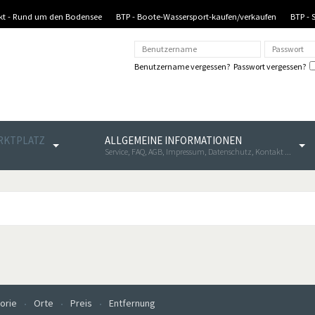
nkt - Rund um den Bodensee
BTP - Boote-Wassersport-kaufen/verkaufen
BTP - 
Benutzername vergessen?
Passwort vergessen?
ARKTPLATZ
ALLGEMEINE INFORMATIONEN
Service, FAQ, AGB, Impressum, Datenschutz, Kontakt ...
orie
Orte
Preis
Entfernung