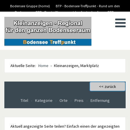
Bodensee Gruppe (home)
BTP - Bodensee-Treffpunkt - Rund um den
Bodensee
BTP - Boote-Wassersport-kaufen/verkaufen
BTP -
BTP - Kleinanzeigen
Stellenanzeigen/Jobs
Aktuelle Seite:
Home
Kleinanzeigen, Marktplatz
Titel
Kategorie
Orte
Preis
Entfernung
Aktuell angezeigte Seite teilen? Einfach einen der angezeigten