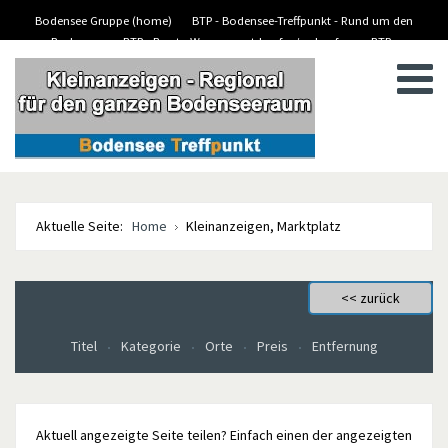
Bodensee Gruppe (home)
BTP - Bodensee-Treffpunkt - Rund um den
Bodensee
BTP - Boote-Wassersport-kaufen/verkaufen
BTP -
BTP - Kleinanzeigen
Stellenanzeigen/Jobs
Aktuelle Seite:
Home
Kleinanzeigen, Marktplatz
Titel
Kategorie
Orte
Preis
Entfernung
Aktuell angezeigte Seite teilen? Einfach einen der angezeigten